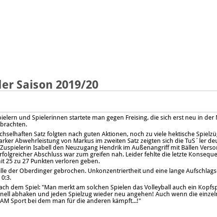
der Saison 2019/20
ielern und Spielerinnen startete man gegen Freising, die sich erst neu in d
tbrachten.
chselhaften Satz folgten nach guten Aktionen, noch zu viele hektische Spielzü
rker Abwehrleistung von Markus im zweiten Satz zeigten sich die TuS´ler deut
Zuspielerin Isabell den Neuzugang Hendrik im Außenangriff mit Bällen Verso
rfolgreicher Abschluss war zum greifen nah. Leider fehlte die letzte Kons
it 25 zu 27 Punkten verloren geben.
le der Oberdinger gebrochen. Unkonzentriertheit und eine lange Aufschlagse
0:3.
nach dem Spiel: "Man merkt am solchen Spielen das Volleyball auch ein Kopfs
chnell abhaken und jeden Spielzug wieder neu angehen! Auch wenn die einzel
 TEAM Sport bei dem man für die anderen kämpft...!"