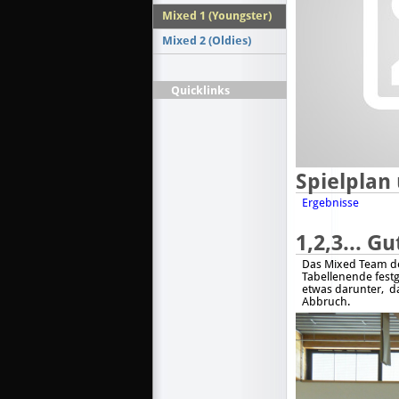
Mixed 1 (Youngster)
Mixed 2 (Oldies)
Quicklinks
Spielplan 
Ergebnisse
1,2,3... G
Das Mixed Team de
Tabellenende festg
etwas darunter,
d
Abbruch.