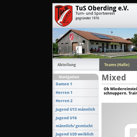
TuS Oberding e.V.
Turn- und Sportverein
gegründet 1976
Abteilung
Teams (Halle)
Mixed
Navigation
Damen 1
Ob Wiedereinstei
Herren 1
schnuppern. Trai
Herren 2
Jugend U13 männlich
Jugend U16
männlich/ gemischt
Jugend U20 weiblich