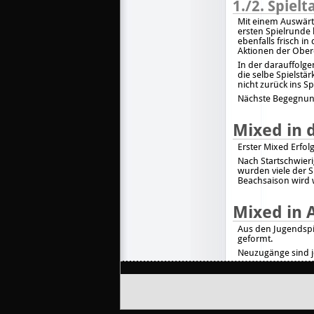
1./2. Spielt
Mit einem Auswärt
ersten Spielrunde
ebenfalls frisch i
Aktionen der Ober
In der darauffolg
die selbe Spielstä
nicht zurück ins Spi
Nächste Begegnung 
Mixed in 
Erster Mixed Erfolg 
Nach Startschwier
wurden viele der 
Beachsaison wird w
Mixed in 
Aus den Jugendspi
geformt.
Neuzugänge sind j