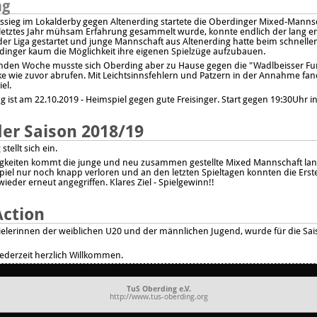
ag
ssieg im Lokalderby gegen Altenerding startete die Oberdinger Mixed-Mannsc
 letztes Jahr mühsam Erfahrung gesammelt wurde, konnte endlich der lang er
n der Liga gestartet und junge Mannschaft aus Altenerding hatte beim schnell
dinger kaum die Möglichkeit ihre eigenen Spielzüge aufzubauen.
enden Woche musste sich Oberding aber zu Hause gegen die "Wadlbeisser Fu
rke wie zuvor abrufen. Mit Leichtsinnsfehlern und Patzern in der Annahme fa
el.
ist am 22.10.2019 - Heimspiel gegen gute Freisinger. Start gegen 19:30Uhr in
der Saison 2018/19
stellt sich ein.
igkeiten kommt die junge und neu zusammen gestellte Mixed Mannschaft lan
Spiel nur noch knapp verloren und an den letzten Spieltagen konnten die Er
ieder erneut angegriffen. Klares Ziel - Spielgewinn!!
Action
elerinnen der weiblichen U20 und der männlichen Jugend, wurde für die Sa
ederzeit herzlich Willkommen.
TuS Oberding e.V.
http://www.tus-oberding.org